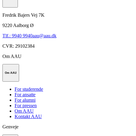
Fredrik Bajers Vej 7K
9220
Aalborg Ø
Tlf.: 9940 9940
aau@aau.dk
CVR
:
29102384
Om AAU
Om AAU
For studerende
For ansatte
For alumni
For pressen
Om AAU
Kontakt AAU
Genveje