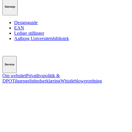
Genveje
Designguide
EAN
Ledige stillinger
Aalborg Universitetsbibliotek
Service
Om websitet
Privatlivspolitik &
DPO
Tilgængelighedserklæring
Whistleblowerordning