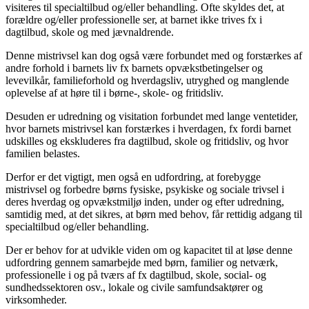
visiteres til specialtilbud og/eller behandling. Ofte skyldes det, at
forældre og/eller professionelle ser, at barnet ikke trives fx i
dagtilbud, skole og med jævnaldrende.
Denne mistrivsel kan dog også være forbundet med og forstærkes af
andre forhold i barnets liv fx barnets opvækstbetingelser og
levevilkår, familieforhold og hverdagsliv, utryghed og manglende
oplevelse af at høre til i børne-, skole- og fritidsliv.
Desuden er udredning og visitation forbundet med lange ventetider,
hvor barnets mistrivsel kan forstærkes i hverdagen, fx fordi barnet
udskilles og ekskluderes fra dagtilbud, skole og fritidsliv, og hvor
familien belastes.
Derfor er det vigtigt, men også en udfordring, at forebygge
mistrivsel og forbedre børns fysiske, psykiske og sociale trivsel i
deres hverdag og opvækstmiljø inden, under og efter udredning,
samtidig med, at det sikres, at børn med behov, får rettidig adgang til
specialtilbud og/eller behandling.
Der er behov for at udvikle viden om og kapacitet til at løse denne
udfordring gennem samarbejde med børn, familier og netværk,
professionelle i og på tværs af fx dagtilbud, skole, social- og
sundhedssektoren osv., lokale og civile samfundsaktører og
virksomheder.