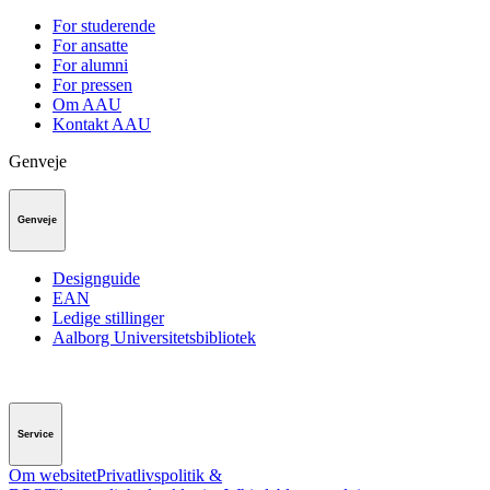
For studerende
For ansatte
For alumni
For pressen
Om AAU
Kontakt AAU
Genveje
Genveje
Designguide
EAN
Ledige stillinger
Aalborg Universitetsbibliotek
Service
Om websitet
Privatlivspolitik &