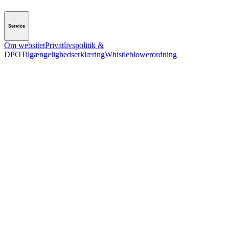
Service
Om websitet
Privatlivspolitik &
DPO
Tilgængelighedserklæring
Whistleblowerordning