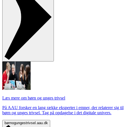
Læs mere om børn og unges trivsel
På AAU forsker en lang række eksperter i emner, der relaterer sig til
børn og unges trivsel. Tag på opdagelse i det digitale univers.
børnogungestrivsel.aau.dk