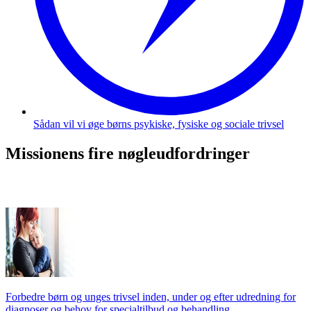
Sådan vil vi øge børns psykiske, fysiske og sociale trivsel
Missionens fire nøgleudfordringer
Forbedre børn og unges trivsel inden, under og efter udredning for
diagnoser og behov for specialtilbud og behandling