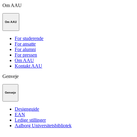
Om AAU
Om AAU
For studerende
For ansatte
For alumni
For pressen
Om AAU
Kontakt AAU
Genveje
Genveje
Designguide
EAN
Ledige stillinger
Aalborg Universitetsbibliotek